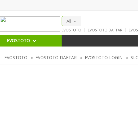
All
EVOSTOTO
EVOSTOTO DAFTAR
EVOS
EVOSTOTO SLOT88
EVOSTOTO SLOT8
EVOSTOTO ONLINE
SLOT ONLINE
S
EVOSTOTO
EVOSTOTO
»
EVOSTOTO DAFTAR
»
EVOSTOTO LOGIN
»
SL