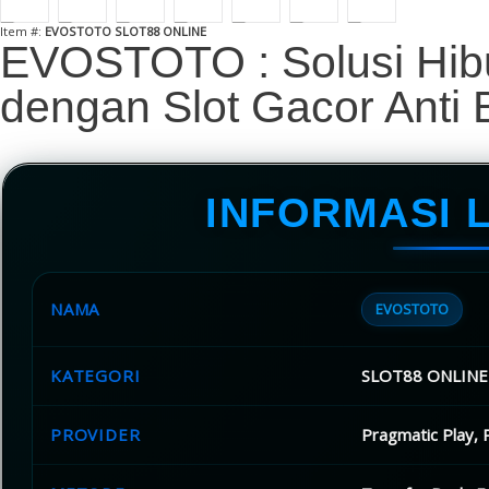
Item #:
EVOSTOTO SLOT88 ONLINE
EVOSTOTO : Solusi Hibu
dengan Slot Gacor Anti
INFORMASI 
NAMA
EVOSTOTO
KATEGORI
SLOT88 ONLINE
PROVIDER
Pragmatic Play, 