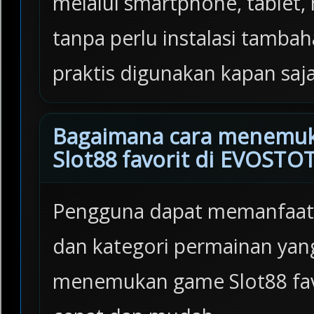
melalui smartphone, tablet
tanpa perlu instalasi tambah
praktis digunakan kapan saja
Bagaimana cara menemu
Slot88 favorit di EVOSTO
Pengguna dapat memanfaatk
dan kategori permainan yan
menemukan game Slot88 fav