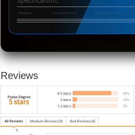
Specification:
General
Compatible with
EVOSTOTO
SLOT88 ONL
Reviews
4-5 stars:
85%
Praise Degree
3 stars:
10%
5 stars
1-2 stars:
5%
All Reviews
Medium Reviews (
0
)
Bad Reviews (
0
)
1